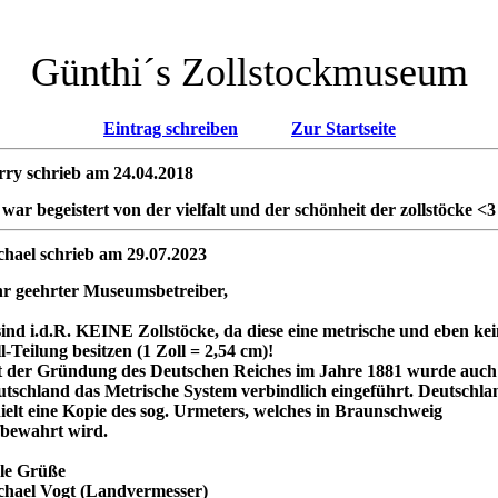
Günthi´s Zollstockmuseum
Eintrag schreiben
Zur Startseite
ry schrieb am 24.04.2018
 war begeistert von der vielfalt und der schönheit der zollstöcke <3
hael schrieb am 29.07.2023
r geehrter Museumsbetreiber,
sind i.d.R. KEINE Zollstöcke, da diese eine metrische und eben kei
l-Teilung besitzen (1 Zoll = 2,54 cm)!
 der Gründung des Deutschen Reiches im Jahre 1881 wurde auch
tschland das Metrische System verbindlich eingeführt. Deutschla
ielt eine Kopie des sog. Urmeters, welches in Braunschweig
bewahrt wird.
le Grüße
hael Vogt (Landvermesser)