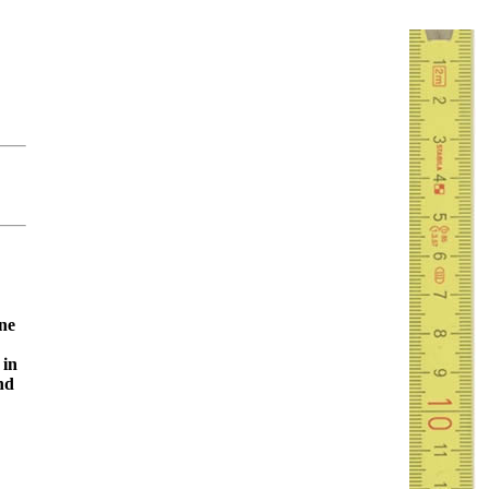
ne
 in
nd