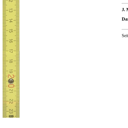
J. 
Dam
Sei